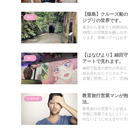
【猿島】クルーズ船の
旅行
ジブリの世界です。
東京から電車で１時間30
神隠しの雰囲気を醸し出す
ります。探検ツアーはおす
【はなびより】細田
旅行
アートで見れます。
細田守監督の歴代の作品と
組み合わせたデジタルアー
音響と照明によって、圧倒
教育旅行営業マンが
仕事内容
法。
教育旅行の営業マンが抱え
学校に添乗できないといっ
めないように伝えるやり方