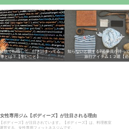
未経験で転職して、行き詰まってる
知らないと損する⁉添乗員が持っ
仕事とは？【辛いこと】
旅行アイテム１２選【必
！女性専用ジム【ボディーズ】が注目される理由
【ボディーズ】が注目されています。【ボディーズ】は、料理教室
udio」が運営する、女性専用フィットネスジムです。