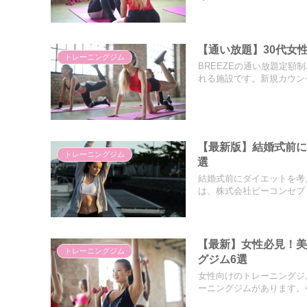
【通い放題】30代女
トレーニングジム
BREEZEの通い放題定
れる施設です。新規カウンセ
【最新版】結婚式前
トレーニングジム
選
結婚式前にダイエットを考
は、株式会社ビーコンセプト
【最新】女性必見！
トレーニングジム
グジム6選
女性向けのトレーニングジ
ーニングジムがあります。今