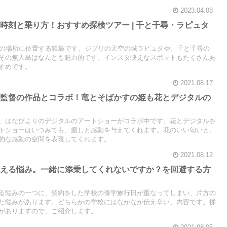
2023.04.08
時刻と乗り方！おすすめ探検ツアー | 千と千尋・ラピュタ
分の場所に位置する猿島です。ジブリの天空の城ラピュタや、千と千尋の
その無人島はなんとも魅力的です。インスタ映えなスポットもたくさんあ
すめです。
2021.08.17
守監督の作品とコラボ！竜とそばかすの姫も花とデジタルの
、はなびよりのデジタルのアートショーがコラボ中です。花とデジタルを
トショーはいつみても、癒しと感動を与えてくれます。花のいい匂いと、
的な感動の空間を表現してくれます。
2021.08.12
抱える悩み。一緒に添乗してくれないですか？を回避する方
る悩みの一つに、契約をした学校の修学旅行日が重なってしまい、片方の
た悩みがあります。どちらかの学校にはなかなか伝え辛い、内容です。揉
がありますので、ご紹介します。