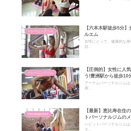
【六本木駅徒歩5分】
トレーニングジム
ルエム
女性にとって、健康的な身
目...
【圧倒的】女性に人
トレーニングジム
う!豊洲駅から徒歩10
アーテムパーソナルジムは
用...
【最新】恵比寿在住
Uncategorized
トパーソナルジムの
ハビットパーソナルジムは
そ...