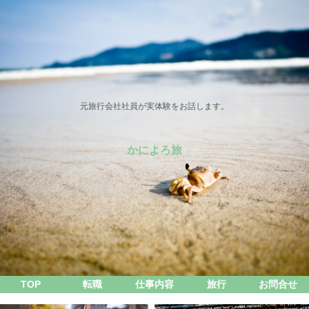
元旅行会社社員が実体験をお話します。
かによろ旅
TOP
転職
仕事内容
旅行
お問合せ