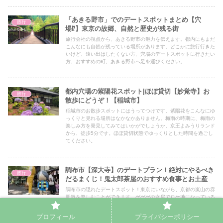
「あきる野市」でのデートスポットまとめ【穴
旅行
場⁉︎】東京の故郷、自然と歴史が残る街
旅行会社の視点から、あきる野市の魅力を伝えます。都内にもまだ
こんなにも自然が残っている場所があります。どこかに旅行行きた
いけど、遠い出はしたくない方、穴場のデートスポットに行きたい
方、おすすめの町、あきる野市へ足を運びください。
都内穴場の紫陽花スポット|ほぼ貸切【妙覚寺】お
旅行
散歩にどうぞ！【稲城市】
稲城市のお散歩スポットにはうってつけです。紫陽花をこんなにゆ
っくりと見れる場所はなかなかありません。梅雨の時期に、梅雨の
楽しみ方を発見してみてはいかがでしょうか。京王よみうりランド
から、徒歩5分です。ほぼ貸切状態でゆっくりとした時間を過ごし
てください。
調布市【深大寺】のデートプラン！絶対にやるべき
旅行
だるまくじ！鬼太郎茶屋のおすすめ食事とお土産
調布市の隠れたデートスポット！東京にいながら、京都の嵐山の雰
囲気を楽しむことができます。ゲゲゲの女房でロケ地になっている
スポットです。鬼太郎茶屋でゆっくりデートができます。だるまく
じはマストでやるべきです。
プロフィール
プライバシーポリシー