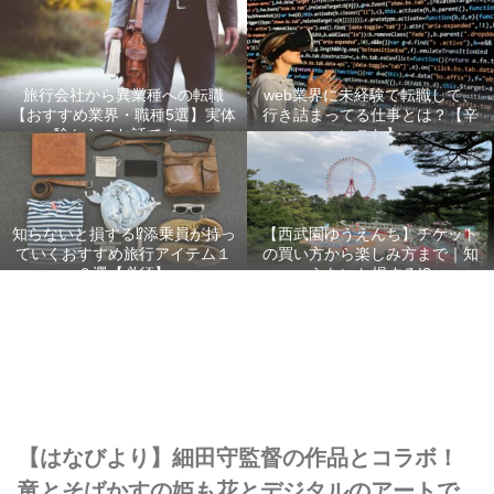
旅行会社から異業種への転職
web業界に未経験で転職して、
【おすすめ業界・職種5選】実体
行き詰まってる仕事とは？【辛
験からのお話です。
いこと】
知らないと損する⁉添乗員が持っ
【西武園ゆうえんち】チケット
ていくおすすめ旅行アイテム１
の買い方から楽しみ方まで｜知
２選【必須】
らないと損する!?
【はなびより】細田守監督の作品とコラボ！
竜とそばかすの姫も花とデジタルのアートで