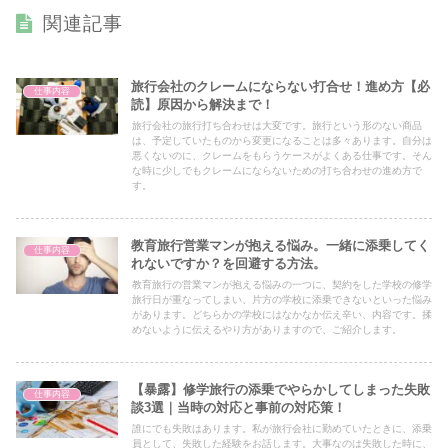
関連記事
旅行会社のクレームにならない打合せ！進め方【必
仕事内容
読】原因から解決まで！
旅行会社の旅行打ち合わせは大変です。旅行という形のない商品
は、予定していたものから変更になることは多々あります。自分は
悪くないのに、クレームをもらうケースがよくある仕事です。そん
な時に少しでもクレームにならないための打ち合わせの進め方で
す。
教育旅行営業マンが抱える悩み。一緒に添乗してく
仕事内容
れないですか？を回避する方法。
教育旅行の営業マンが抱える悩みの一つに、契約をした学校の修学
旅行日が重なってしまい、片方の学校に添乗できないといった悩み
があります。どちらかの学校にはなかなか伝え辛い、内容です。揉
めないように伝えるやり方がありますので、ご紹介します。
【暴露】修学旅行の添乗でやらかしてしまった失敗
仕事内容
談3選｜当時の対応と事前の対応策！
誰にでも失敗はあります。私が旅行会社に勤めていたときに、添乗
員として、失敗した経験をお話します。大事なのは失敗した時に、