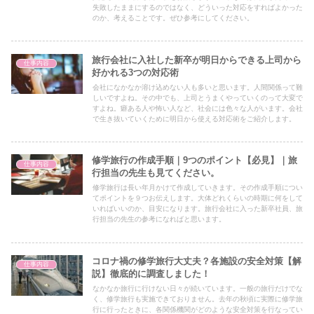
失敗したままにするのではなく、どういった対応をすればよかった
のか、考えることです。ぜひ参考にしてください。
旅行会社に入社した新卒が明日からできる上司から
仕事内容
好かれる3つの対応術
会社になかなか溶け込めない人も多いと思います。人間関係って難
しいですよね。その中でも、上司とうまくやっていくのって大変で
すよね。癖ある人や怖い人など、社会には色々な人がいます。会社
で生き抜いていくために明日から使える対応術をご紹介します。
修学旅行の作成手順｜9つのポイント【必見】｜旅
仕事内容
行担当の先生も見てください。
修学旅行は長い年月かけて作成していきます。その作成手順につい
てポイントを９つお伝えします。大体どれくらいの時期に何をして
いればいいのか、目安になります。旅行会社に入った新卒社員、旅
行担当の先生の参考になればと思います。
コロナ禍の修学旅行大丈夫？各施設の安全対策【解
仕事内容
説】徹底的に調査しました！
なかなか旅行に行けない日々が続いています。一般の旅行だけでな
く、修学旅行も実施できておりません。去年の秋頃に実際に修学旅
行に行ったときに、各関係機関がどのような安全対策を行なってい