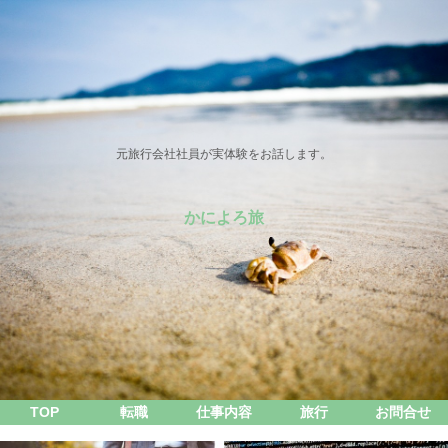
元旅行会社社員が実体験をお話します。
かによろ旅
TOP
転職
仕事内容
旅行
お問合せ